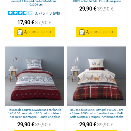
exclusif + taie(s) d'oreiller 65x65cm -
100 % coton 52 fils - Pour lit une place
140x200 cm
29,90 €
39,90 €
3.7
/
5
-
3
avis
17,90 €
37,90 €
Ajouter au panier
Ajouter au panier
Housse de couette Navacerrada en flanelle
Housse de couette Formigal 140x200 cm
140x200 cm + taie - 100 % coton d'hiver -
+ 1 taie - 100% coton flanelle chaud - Motif
Inspiration montagne - Pour lit une place
cerfs & carreaux rouges - Ambiance chalet
29,90 €
29,90 €
39,90 €
39,90 €