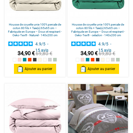
Housse de couette unie 100% percale de
Housse de couette unie 100% percale de
coton 80 fils + Taie(s) 65x65 cm –
coton 80 fils + Taie(s) 65x65 cm –
Fabriquée en Europe – Doux et respirant -
Fabriquée en Europe – Doux et respirant -
Oeko-Tex® - Naturel - 140x200 cm
Oeko-Tex® - celadon - 140x200 cm
4.9
/
5
-
4.9
/
5
-
15
avis
15
avis
34,90 €
34,90 €
69,80 €
69,80 €
Blanc
Rose poudré / Light pink
Bleu Canard
Terracotta
Anthracite
Mastic
Naturel
gris clair
celadon
Blanc
Rose poudré / Light pink
Bleu Canard
Terracotta
Anthracite
Mastic
Naturel
gris clair
celadon
Ajouter au panier
Ajouter au panier