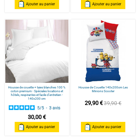
Ajouter au panier
Ajouter au panier
Housse de couette + taies blanches 100 %
Housse de Couette 140x200cm Les
coton premium - Spéciales locations et
Minions Scooter
hôtels, respirantes et facile d’entretien -
140x200 cm
29,90 €
39,90 €
5
/
5
-
3
avis
30,00 €
Ajouter au panier
Ajouter au panier