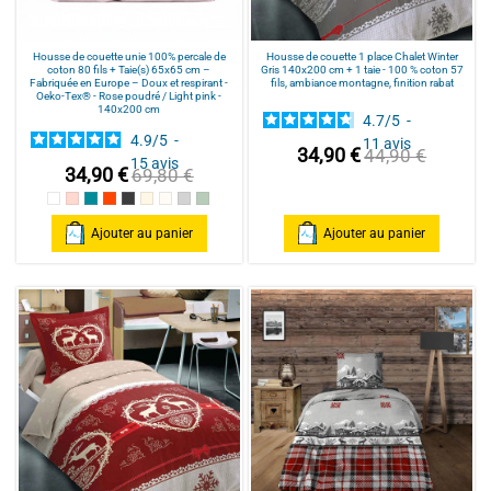
Housse de couette unie 100% percale de
Housse de couette 1 place Chalet Winter
coton 80 fils + Taie(s) 65x65 cm –
Gris 140x200 cm + 1 taie - 100 % coton 57
Fabriquée en Europe – Doux et respirant -
fils, ambiance montagne, finition rabat
Oeko-Tex® - Rose poudré / Light pink -
140x200 cm
4.7
/
5
-
4.9
/
5
-
11
avis
34,90 €
44,90 €
15
avis
34,90 €
69,80 €
Blanc
Rose poudré / Light pink
Bleu Canard
Terracotta
Anthracite
Mastic
Naturel
gris clair
celadon
Ajouter au panier
Ajouter au panier