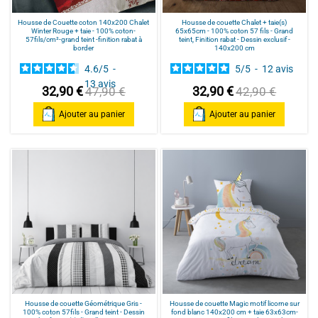
Housse de Couette coton 140x200 Chalet
Housse de couette Chalet + taie(s)
Winter Rouge + taie - 100% coton-
65x65cm - 100% coton 57 fils - Grand
57fils/cm²-grand teint -finition rabat à
teint, Finition rabat - Dessin exclusif -
border
140x200 cm
4.6
/
5
-
5
/
5
-
12
avis
13
avis
32,90 €
32,90 €
47,90 €
42,90 €
Ajouter au panier
Ajouter au panier
Housse de couette Géométrique Gris -
Housse de couette Magic motif licorne sur
100% coton 57fils - Grand teint - Dessin
fond blanc 140x200 cm + taie 63x63cm-