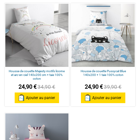
Housse de couette Majesty motifs licorne
Housse de couette Pussycat Blue
et arc-en-ciel 140x200 cm + taie 100%
140x200 + 1 taie 100% coton
coton
24,90 €
24,90 €
34,90 €
39,90 €
Ajouter au panier
Ajouter au panier