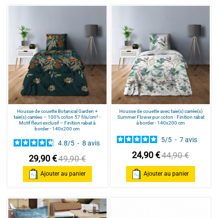
Housse de couette Botanical Garden +
Housse de couette avec taie(s) carrée(s)
taie(s) carrées – 100% coton 57 fils/cm² -
Summer Flower pur coton - Finition rabat
Motif fleuri exclusif – Finition rabat à
à border - 140x200 cm
border - 140x200 cm
5
/
5
-
7
avis
4.8
/
5
-
8
avis
24,90 €
44,90 €
29,90 €
49,90 €
Ajouter au panier
Ajouter au panier