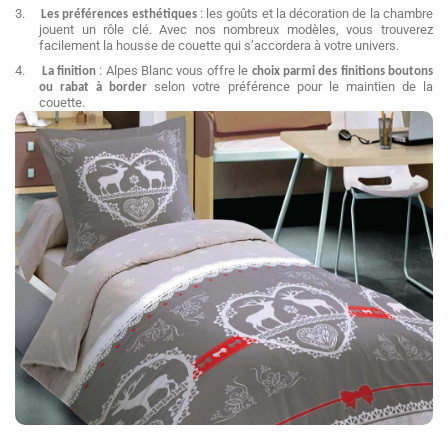
3.
: les goûts et la décoration de la chambre
Les préférences esthétiques
jouent un rôle clé. Avec nos nombreux modèles, vous trouverez
facilement la housse de couette qui s’accordera à votre univers.
4.
: Alpes Blanc vous offre le
La fi
nition
choix parmi de
s finitions boutons
selon votre préférence pour le maintien de la
ou rabat à border
couette.