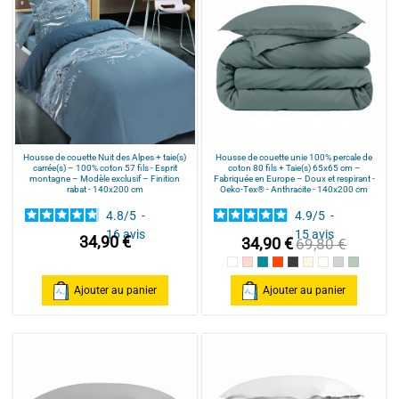
Housse de couette Nuit des Alpes + taie(s)
Housse de couette unie 100% percale de
carrée(s) – 100% coton 57 fils - Esprit
coton 80 fils + Taie(s) 65x65 cm –
montagne – Modèle exclusif – Finition
Fabriquée en Europe – Doux et respirant -
rabat - 140x200 cm
Oeko-Tex® - Anthracite - 140x200 cm
4.8
/
5
-
4.9
/
5
-
16
avis
15
avis
34,90 €
34,90 €
69,80 €
Blanc
Rose poudré / Light pink
Bleu Canard
Terracotta
Anthracite
Mastic
Naturel
gris clair
celadon
Ajouter au panier
Ajouter au panier