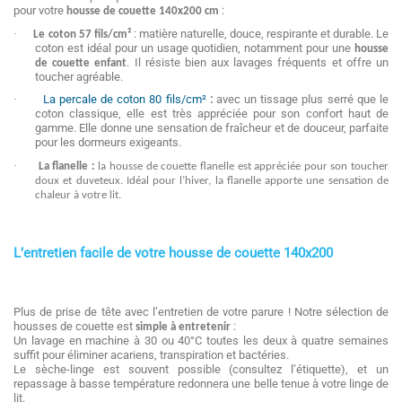
pour votre
:
housse de couette 140x200 cm
·
: matière naturelle, douce, respirante et durable. Le
Le coton
57 fils/cm²
coton est idéal pour un usage quotidien, notamment pour une
housse
. Il résiste bien aux lavages fréquents et offre un
de couette enfant
toucher agréable.
·
La percale de coton 80 fils/cm²
:
avec un tissage plus serré que le
coton classique, elle est très appréciée pour son confort haut de
gamme. Elle donne une sensation de fraîcheur et de douceur, parfaite
pour les dormeurs exigeants.
·
L
a flanelle :
la housse de couette flanelle est appréciée pour son toucher
doux et duveteux. Idéal pour l’hiver, la flanelle apporte une sensation de
chaleur à votre lit.
L’entretien facile de votre housse de couette 140x200
Plus de prise de tête avec l’entretien de votre parure ! Notre sélection de
housses de couette est
:
simple à entretenir
Un lavage en machine à 30 ou 40°C toutes les deux à quatre semaines
suffit pour éliminer acariens, transpiration et bactéries.
Le sèche-linge est souvent possible (consultez l’étiquette), et un
repassage à basse température redonnera une belle tenue à votre linge de
lit.