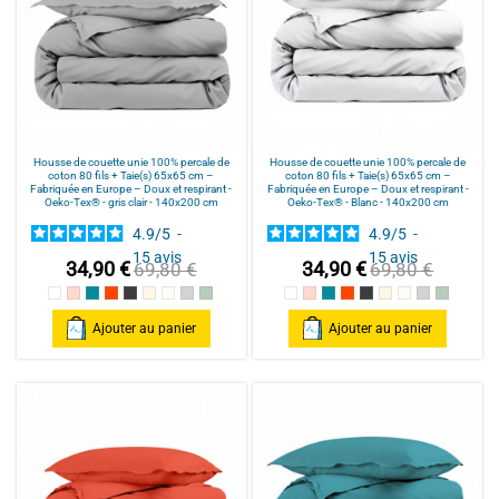
Housse de couette unie 100% percale de
Housse de couette unie 100% percale de
coton 80 fils + Taie(s) 65x65 cm –
coton 80 fils + Taie(s) 65x65 cm –
Fabriquée en Europe – Doux et respirant -
Fabriquée en Europe – Doux et respirant -
Oeko-Tex® - gris clair - 140x200 cm
Oeko-Tex® - Blanc - 140x200 cm
4.9
/
5
-
4.9
/
5
-
15
avis
15
avis
34,90 €
34,90 €
69,80 €
69,80 €
Blanc
Rose poudré / Light pink
Bleu Canard
Terracotta
Anthracite
Mastic
Naturel
gris clair
celadon
Blanc
Rose poudré / Light pink
Bleu Canard
Terracotta
Anthracite
Mastic
Naturel
gris clair
celadon
Ajouter au panier
Ajouter au panier