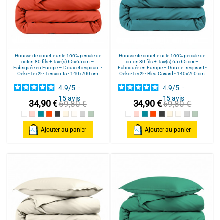
Housse de couette unie 100% percale de
Housse de couette unie 100% percale de
coton 80 fils + Taie(s) 65x65 cm –
coton 80 fils + Taie(s) 65x65 cm –
Fabriquée en Europe – Doux et respirant -
Fabriquée en Europe – Doux et respirant -
Oeko-Tex® - Terracotta - 140x200 cm
Oeko-Tex® - Bleu Canard - 140x200 cm
4.9
/
5
-
4.9
/
5
-
15
avis
15
avis
34,90 €
34,90 €
69,80 €
69,80 €
Blanc
Rose poudré / Light pink
Bleu Canard
Terracotta
Anthracite
Mastic
Naturel
gris clair
celadon
Blanc
Rose poudré / Light pink
Bleu Canard
Terracotta
Anthracite
Mastic
Naturel
gris clair
celadon
Ajouter au panier
Ajouter au panier