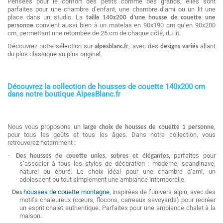
Pensées pour le confort des petits comme des grands, elles sont
parfaites pour une chambre d’enfant, une chambre d’ami ou un lit une
place dans un studio. La
taille 140x200 d’une housse de couette une
convient aussi bien à un matelas en 90x190 cm qu’en 90x200
personne
cm,
ermettant une
retombée de 25 cm de chaque côté,
du lit.
p
Découvrez notre sélection sur
, avec des
allant
alpesblanc.fr
designs variés
du plus classique au plus original.
Découvrez la collection de housses de couette 140x200 cm
dans notre boutique AlpesBlanc.fr
Nous vous proposons un
,
large choix de housses de couette 1 personne
pour tous les goûts et tous les âges. Dans notre collection, vous
retrouverez notamment :
·
,
parfaites pour
Des housses de couette unies, sobres et élégantes
s’associer à tous les styles de décoration : moderne, scandinave,
naturel ou épuré. Le choix idéal pour une chambre d’ami, un
adolescent ou tout simplement une ambiance intemporelle.
·
housses de couette montagne
, inspirées de l’univers alpin, avec des
Des
motifs chaleureux (cœurs, flocons, carreaux savoyards) pour recréer
un esprit chalet authentique. Parfaites pour une ambiance chalet à la
maison.