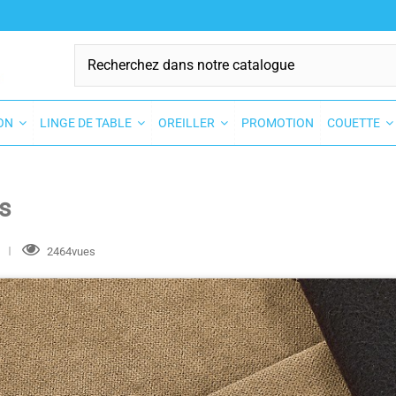
SON
LINGE DE TABLE
OREILLER
PROMOTION
COUETTE
s
2464vues