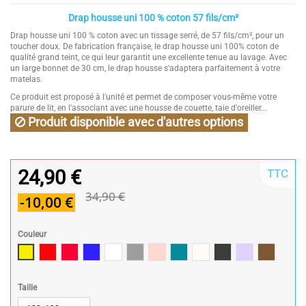
Drap housse uni 100 % coton 57 fils/cm²
Drap housse uni 100 % coton avec un tissage serré, de 57 fils/cm², pour un
toucher doux. De fabrication française, le drap housse uni 100% coton de
qualité grand teint, ce qui leur garantit une excellente tenue au lavage. Avec
un large bonnet de 30 cm, le drap housse s'adaptera parfaitement à votre
matelas.
Ce produit est proposé à l'unité et permet de composer vous-même votre
parure de lit, en l'associant avec une housse de couette, taie d'oreiller...
Produit disponible avec d'autres options
24,90 €
TTC
34,90 €
-10,00 €
Couleur
Jaune
Rouge / Red
Framboise / Fuschia
Marine
Blanc
Gris souris
Rose poudré / Light pink
Bleu Canard
Naturel
Gris Foncé
Parme
Cannelle
Taille