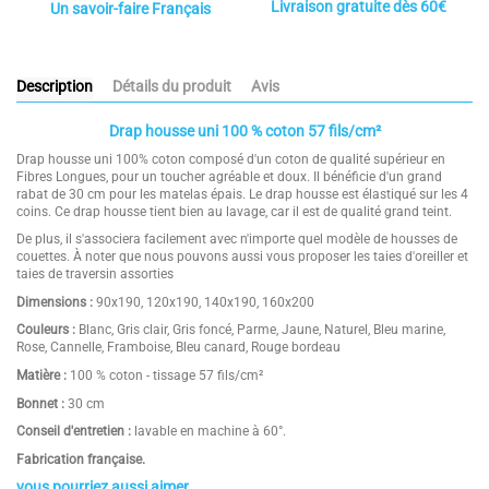
Livraison gratuite dès 60€
Un savoir-faire Français
Description
Détails du produit
Avis
Drap housse uni 100 % coton 57 fils/cm²
Drap housse uni 100% coton composé d'un coton de qualité supérieur en
Fibres Longues, pour un toucher agréable et doux. Il bénéficie d'un grand
rabat de 30 cm pour les matelas épais. Le drap housse est élastiqué sur les 4
coins. Ce drap housse tient bien au lavage, car il est de qualité grand teint.
De plus, il s'associera facilement avec n'importe quel modèle de housses de
couettes. À noter que nous pouvons aussi vous proposer les taies d'oreiller et
taies de traversin assorties
Dimensions :
90x190, 120x190, 140x190, 160x200
Couleurs :
Blanc, Gris clair, Gris foncé, Parme, Jaune, Naturel, Bleu marine,
Rose, Cannelle, Framboise, Bleu canard, Rouge bordeau
Matière :
100 % coton - tissage 57 fils/cm²
Bonnet :
30 cm
Conseil d'entretien :
lavable en machine à 60°.
Fabrication française.
vous pourriez aussi aimer