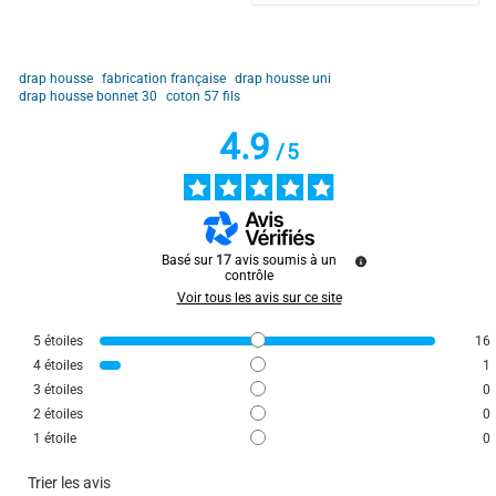
Avis du
10/04/2026
, suite à une expérience du
29/03/2026
par
É.G.
Utile
(0)
Signaler
drap housse
fabrication française
drap housse uni
drap housse bonnet 30
coton 57 fils
4.9
5
/
5
/
5
Avis vérifié
Excellente qualité à prix raisonnable
Avis du
24/03/2026
, suite à une expérience du
14/03/2026
par
MAGALI N.
Basé sur
17
avis soumis à un
Utile
(0)
Signaler
contrôle
Voir tous les avis sur ce site
5
/
5
5
étoiles
16
Avis vérifié
4
étoiles
1
3
étoiles
0
Très bonne qualité
2
étoiles
0
Avis du
14/03/2026
, suite à une expérience du
06/03/2026
par
Lydia S.
1
étoile
0
Utile
(0)
Signaler
Trier les avis