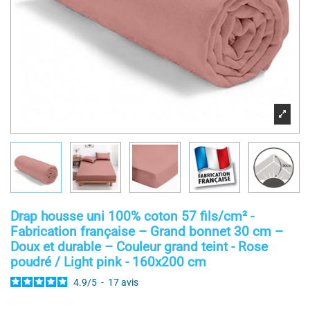
Drap housse uni 100% coton 57 fils/cm² -
Fabrication française – Grand bonnet 30 cm –
Doux et durable – Couleur grand teint - Rose
poudré / Light pink - 160x200 cm
4.9
/
5
-
17
avis