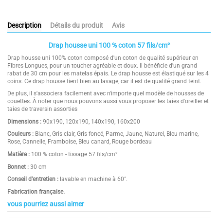
Description
Détails du produit
Avis
Drap housse uni 100 % coton 57 fils/cm²
Drap housse uni 100% coton composé d'un coton de qualité supérieur en
Fibres Longues, pour un toucher agréable et doux. Il bénéficie d'un grand
rabat de 30 cm pour les matelas épais. Le drap housse est élastiqué sur les 4
coins. Ce drap housse tient bien au lavage, car il est de qualité grand teint.
De plus, il s'associera facilement avec n'importe quel modèle de housses de
couettes. À noter que nous pouvons aussi vous proposer les taies d'oreiller et
taies de traversin assorties
Dimensions :
90x190, 120x190, 140x190, 160x200
Couleurs :
Blanc, Gris clair, Gris foncé, Parme, Jaune, Naturel, Bleu marine,
Rose, Cannelle, Framboise, Bleu canard, Rouge bordeau
Matière :
100 % coton - tissage 57 fils/cm²
Bonnet :
30 cm
Conseil d'entretien :
lavable en machine à 60°.
Fabrication française.
vous pourriez aussi aimer
4.9
Composition
100 % coton
/
5