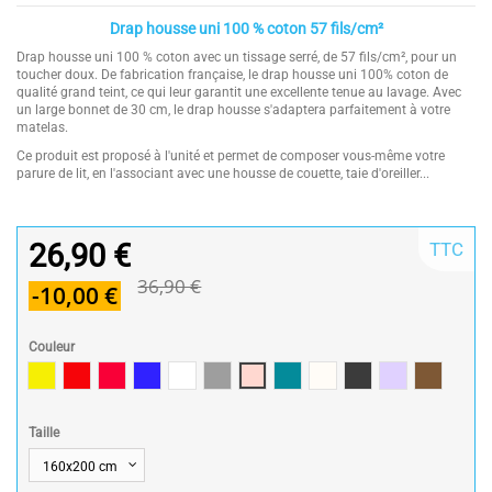
Drap housse uni 100 % coton 57 fils/cm²
Drap housse uni 100 % coton avec un tissage serré, de 57 fils/cm², pour un
toucher doux. De fabrication française, le drap housse uni 100% coton de
qualité grand teint, ce qui leur garantit une excellente tenue au lavage. Avec
un large bonnet de 30 cm, le drap housse s'adaptera parfaitement à votre
matelas.
Ce produit est proposé à l'unité et permet de composer vous-même votre
parure de lit, en l'associant avec une housse de couette, taie d'oreiller...
26,90 €
TTC
36,90 €
-10,00 €
Couleur
Jaune
Rouge / Red
Framboise / Fuschia
Marine
Blanc
Gris souris
Rose poudré / Light pink
Bleu Canard
Naturel
Gris Foncé
Parme
Cannelle
Taille