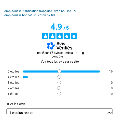
Utile
(0)
Signaler
drap housse
fabrication française
drap housse uni
drap housse bonnet 30
coton 57 fils
4.9
5
/
5
/
5
Avis vérifié
Excellente qualité à prix raisonnable
Avis du
24/03/2026
, suite à une expérience du
14/03/2026
par
MAGALI N.
Basé sur
17
avis soumis à un
Utile
(0)
Signaler
contrôle
Voir tous les avis sur ce site
5
/
5
5
étoiles
16
Avis vérifié
4
étoiles
1
3
étoiles
0
Très bonne qualité
2
étoiles
0
Avis du
14/03/2026
, suite à une expérience du
06/03/2026
par
Lydia S.
1
étoile
0
Utile
(0)
Signaler
Trier les avis